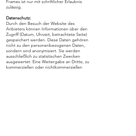
Frames ist nur mit schriftlicher Erlaubnis
zulässig.
Datenschutz:
Durch den Besuch der Website des
Anbieters können Informationen über den
Zugriff (Datum, Uhrzeit, betrachtete Seite)
gespeichert werden. Diese Daten gehören
nicht zu den personenbezogenen Daten,
sondern sind anonymisiert. Sie werden
ausschließlich zu statistischen Zwecken
ausgewertet. Eine Weitergabe an Dritte, zu
kommerziellen oder nichtkommerziellen
Zwecken, findet nicht statt. Der Anbieter
weist ausdrücklich darauf hin, dass die
Datenübertragung im Internet (z.B. bei der
Kommunikation per E-Mail)
Sicherheitslücken aufweisen und nicht
lückenlos vor dem Zugriff durch Dritte
geschützt werden kann. Die Verwendung
der Kontaktdaten des Impressums zur
gewerblichen Werbung ist ausdrücklich
nicht erwünscht, es sei denn der Anbieter
hatte zuvor seine schriftliche Einwilligung
erteilt oder es besteht bereits eine